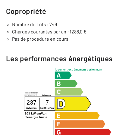
Copropriété
Nombre de Lots : 749
Charges courantes par an : 1288,0 €
Pas de procédure en cours
Les performances énergétiques
logement extrêmement performant
consommation
(énergie primaire)
émissions
237
7
2
2
kWh/m
.an
kg CO
/m
.an
2
103 kWh/m²/an
d'énergie finale