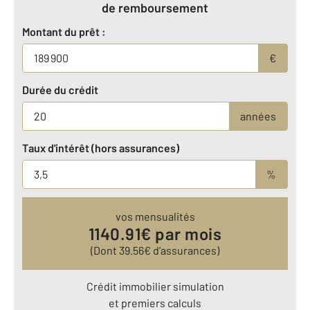
de remboursement
Montant du prêt :
€
Durée du crédit
années
Taux d'intérêt (hors assurances)
%
vos mensualités
1140.91
€ par mois
(Dont
39.56
€ d’assurances)
Crédit immobilier simulation
et premiers calculs