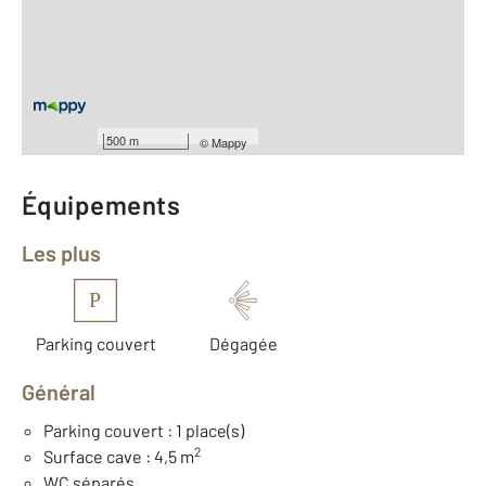
Surface habitable : 64,6 m
Type d'appartement : F2 Bis
ème
Étage : 4
Nombre de pièces : 2
[Voir le détail]
Type de construction : Traditionnelle
Année construction : 1978
500 m
©
Mappy
Équipements
Les plus
P
Parking couvert
Dégagée
Général
Parking couvert : 1 place(s)
2
Surface cave : 4,5 m
WC séparés